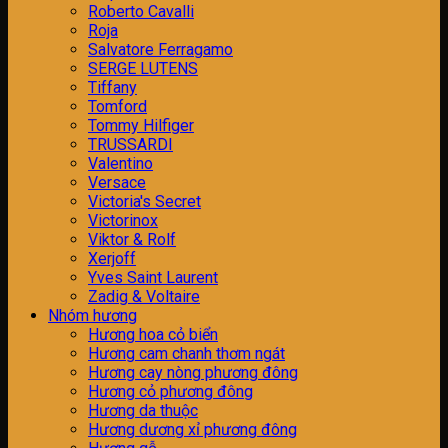
Roberto Cavalli
Roja
Salvatore Ferragamo
SERGE LUTENS
Tiffany
Tomford
Tommy Hilfiger
TRUSSARDI
Valentino
Versace
Victoria's Secret
Victorinox
Viktor & Rolf
Xerjoff
Yves Saint Laurent
Zadig & Voltaire
Nhóm hương
H­ương hoa cỏ biển
Hương cam chanh thơm ngát
Hương cay nòng phương đông
Hương cỏ phương đông
Hương da thuộc
Hương dương xỉ phương đông