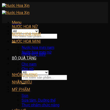
Skip
to
content
Menu
NƯỚC HOA NỮ
NƯỚC HOA NAM
Tìm
kiếm:
NƯỚC HOA MINI
Nước hoa mini nam
08:00 - 17:00
Nước hoa mini nữ
0904 822 889
BỘ QUÀ TẶNG
Cho nam
Cho nữ
NHÓM HƯƠNG
Tìm
kiếm:
NHÃN HIỆU
MỸ PHẨM
Son
Sữa tắm, Dưỡng thể
Thực phẩm chức năng