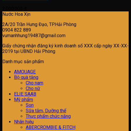
2.000.000
₫
Nước Hoa Xịn
2A/20 Trần Hưng Đạo, TP.Hải Phòng
0904 822 889
vumanhhung19487@gmail.com
Giấy chứng nhận đăng ký kinh doanh số XXX cấp ngày XX-XX-
2019 tại UBND Hải Phòng
Danh mục sản phẩm
AMOUAGE
Bộ quà tặng
Cho nam
Cho nữ
ELIE SAAB
Mỹ phẩm
Son
Sữa tắm, Dưỡng thể
Thực phẩm chức năng
Nhãn hiệu
ABERCROMBIE & FITCH