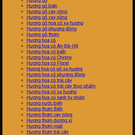
Hương gỗ
Hương gỗ biển
Hương gỗ cay nòng
Hương gỗ cay nồng
Hương gỗ hoa cỏ xạ hương
Hương gỗ phương đông
Hương gỗ thơm
Hương hoa cỏ
Hương hoa cỏ An-Đê-Hít
Hương hoa cỏ biển
Hương hoa cỏ Chypre
Hương hoa cỏ Floral
Huong hoa cỏ gỗ xạ hương
Hương hoa cỏ phương đông
Hương hoa cỏ trái cây
Hương hoa cỏ trái cây thực phẩm
Hương hoa cỏ xạ hương
Hương hoa cỏ xanh tự nhiên
Hương nước biển
Hương thơm Biển
Hương thơm cay nòng
Hương thơm dương xỉ
Hương thơm ngát
Hương thơm trái cây