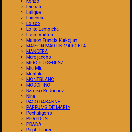
Kenzo
Lacoste
Lalique
Lancome
Lelabo
Lolita Lempicka
Louis Vuitton
Maison Francis Kurkdjian
MAISON MARTIN MARGIELA
MANCERA
Marc jacobs
MERCEDES-BENZ
Miu Miu
Montale
MONTBLANC
MOSCHINO
Narciso Rodriguez
Nina
PACO RABANNE
PARFUMS DE MARLY
Penhaligon's
PHAEDON
PRADA
Ralph Lauren