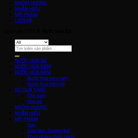
NHÓM HƯƠNG
NHÃN HIỆU
MỸ PHẨM
LIÊN HỆ
Copyright 2026 ©
Nước Hoa Xịn
Tìm
kiếm:
NƯỚC HOA NỮ
NƯỚC HOA NAM
NƯỚC HOA MINI
Nước hoa mini nam
Nước hoa mini nữ
BỘ QUÀ TẶNG
Cho nam
Cho nữ
NHÓM HƯƠNG
NHÃN HIỆU
MỸ PHẨM
Son
Sữa tắm, Dưỡng thể
Thực phẩm chức năng