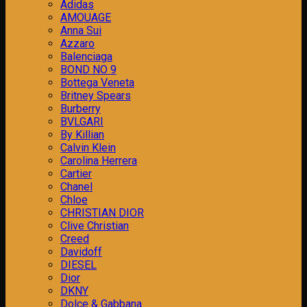
Adidas
AMOUAGE
Anna Sui
Azzaro
Balenciaga
BOND NO 9
Bottega Veneta
Britney Spears
Burberry
BVLGARI
By Killian
Calvin Klein
Carolina Herrera
Cartier
Chanel
Chloe
CHRISTIAN DIOR
Clive Christian
Creed
Davidoff
DIESEL
Dior
DKNY
Dolce & Gabbana