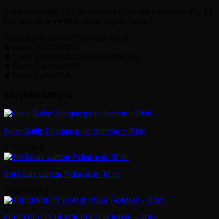
4 mùi thơm nhất. Lâu lâu mới mua được set Gucci mini đầy đủ
hộp luôn đó ạ
♥︎
♥︎
Mua cả set này lời lắm ạ
?
Tuyển tập 4 chai HOT nhất của nhà GC:
♛ G.ucci B.LOOM 5ML
♛ G.ucci B.LOOM A.CQUA D.I F.IORI 5ML
♛ G.ucci B.amboo 5ML
♛ G.ucci G.uilty 5ML
Sản phẩm tương tự
Gucci Guilty Cologne pour Homme – 90ml
1.700.000
₫
Set Louis vuitton 7 chai mini 10 ml
10.400.000
₫
GUCCI GUILTY BLACK POUR HOMME – 90ML