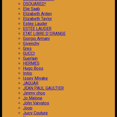
DSQUARED²
Elie Saab
Elizabeth Arden
Elizabeth Taylor
Estée Lauder
ESTÉE LAUDER
ETAT LIBRE D`ORANGE
Giorgio Armani
Givenchy
Gres
GUCCI
Guerlain
HERMES
Hugo Boss
Initio
Issey Miyake
JAGUAR
JEAN PAUL GAULTIER
Jimmy choo
Jo Malone
John Varvatos
Joop
Juicy Couture