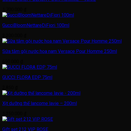
1.700.000
₫
GucciBloomNettareDiFiori 100ml
2.200.000
₫
Sữa tắm gội nước hoa nam Versace Pour Homme 250ml
690.000
₫
GUCCI FLORA EDP 75ml
2.850
₫
Xịt dưỡng thể lancome lavie – 200ml
1.250.000
₫
Gift set 212 VIP ROSE