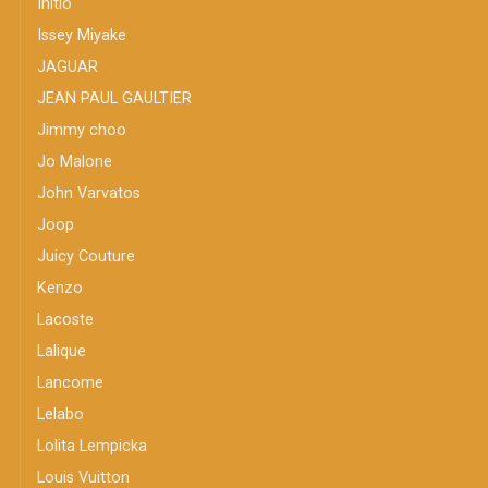
Initio
Issey Miyake
JAGUAR
JEAN PAUL GAULTIER
Jimmy choo
Jo Malone
John Varvatos
Joop
Juicy Couture
Kenzo
Lacoste
Lalique
Lancome
Lelabo
Lolita Lempicka
Louis Vuitton