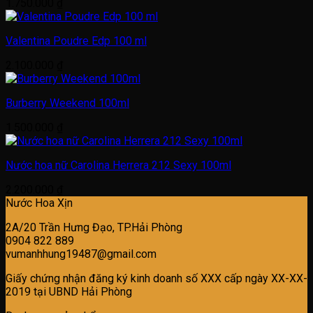
1.750.000
₫
Valentina Poudre Edp 100 ml
2.100.000
₫
Burberry Weekend 100ml
1.500.000
₫
Nước hoa nữ Carolina Herrera 212 Sexy 100ml
2.200.000
₫
Nước Hoa Xịn
2A/20 Trần Hưng Đạo, TP.Hải Phòng
0904 822 889
vumanhhung19487@gmail.com
Giấy chứng nhận đăng ký kinh doanh số XXX cấp ngày XX-XX-
2019 tại UBND Hải Phòng