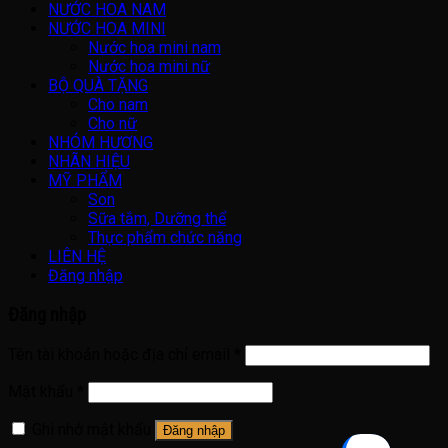
NƯỚC HOA NAM
NƯỚC HOA MINI
Nước hoa mini nam
Nước hoa mini nữ
BỘ QUÀ TẶNG
Cho nam
Cho nữ
NHÓM HƯƠNG
NHÃN HIỆU
MỸ PHẨM
Son
Sữa tắm, Dưỡng thể
Thực phẩm chức năng
LIÊN HỆ
Đăng nhập
Đăng nhập
Tên tài khoản hoặc địa chỉ email
*
Mật khẩu
*
Ghi nhớ mật khẩu
Đăng nhập