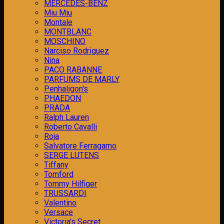
MERCEDES-BENZ
Miu Miu
Montale
MONTBLANC
MOSCHINO
Narciso Rodriguez
Nina
PACO RABANNE
PARFUMS DE MARLY
Penhaligon's
PHAEDON
PRADA
Ralph Lauren
Roberto Cavalli
Roja
Salvatore Ferragamo
SERGE LUTENS
Tiffany
Tomford
Tommy Hilfiger
TRUSSARDI
Valentino
Versace
Victoria's Secret