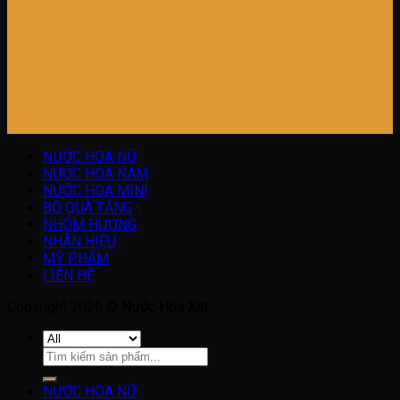
NƯỚC HOA NỮ
NƯỚC HOA NAM
NƯỚC HOA MINI
BỘ QUÀ TẶNG
NHÓM HƯƠNG
NHÃN HIỆU
MỸ PHẨM
LIÊN HỆ
Copyright 2026 ©
Nước Hoa Xịn
Tìm
kiếm:
NƯỚC HOA NỮ