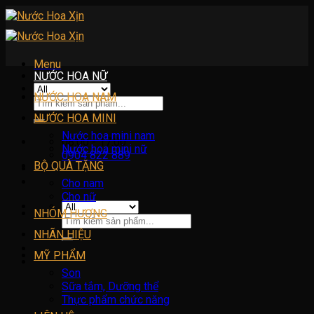
Skip
to
content
Menu
NƯỚC HOA NỮ
NƯỚC HOA NAM
Tìm
kiếm:
NƯỚC HOA MINI
Nước hoa mini nam
08:00 - 17:00
Nước hoa mini nữ
0904 822 889
BỘ QUÀ TẶNG
Cho nam
Cho nữ
NHÓM HƯƠNG
Tìm
kiếm:
NHÃN HIỆU
MỸ PHẨM
Son
Sữa tắm, Dưỡng thể
Thực phẩm chức năng