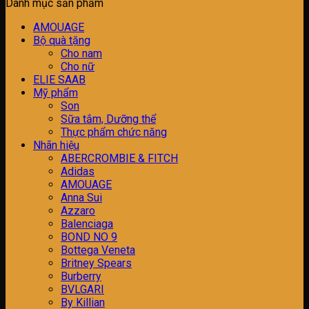
Danh mục sản phẩm
AMOUAGE
Bộ quà tặng
Cho nam
Cho nữ
ELIE SAAB
Mỹ phẩm
Son
Sữa tắm, Dưỡng thể
Thực phẩm chức năng
Nhãn hiệu
ABERCROMBIE & FITCH
Adidas
AMOUAGE
Anna Sui
Azzaro
Balenciaga
BOND NO 9
Bottega Veneta
Britney Spears
Burberry
BVLGARI
By Killian