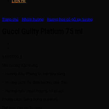
LIÊN HỆ
Trang chủ
/
Nhóm hương
/
Huong hoa cỏ gỗ xạ hương
Gucci Guilty Platium 75 ml
1.650.000
₫
Mùi hương đặc trưng:
– Hương đầu: Phong lữ, hạt tiêu hồng
– Hương giữa: Tử đinh hương, quả đào
– Hương cuối: Hoắc hương, hổ phách
Phong cách: Sang trọng, quyến rũ
Thể loại: Eau de Toilette