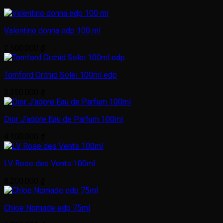
Valentino donna edp 100 ml
2.500.000
₫
Tomford Orchid Solei 100ml edp
3.350.000
₫
Dior J’adore Eau de Parfum 100ml
4.100.000
₫
LV Rose des Vents 100ml
8.200.000
₫
Chloe Nomade edp 75ml