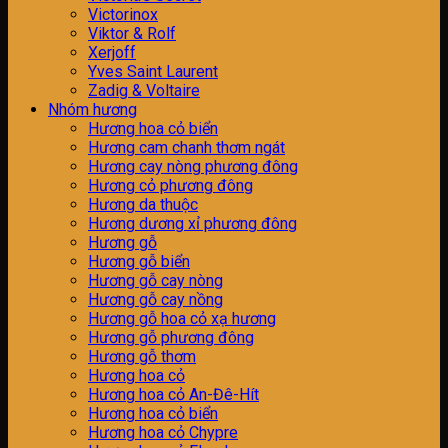
Victorinox
Viktor & Rolf
Xerjoff
Yves Saint Laurent
Zadig & Voltaire
Nhóm hương
H­ương hoa cỏ biển
Hương cam chanh thơm ngát
Hương cay nòng phương đông
Hương cỏ phương đông
Hương da thuộc
Hương dương xỉ phương đông
Hương gỗ
Hương gỗ biển
Hương gỗ cay nòng
Hương gỗ cay nồng
Hương gỗ hoa cỏ xạ hương
Hương gỗ phương đông
Hương gỗ thơm
Hương hoa cỏ
Hương hoa cỏ An-Đê-Hít
Hương hoa cỏ biển
Hương hoa cỏ Chypre