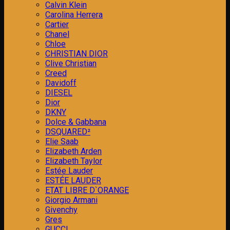
Calvin Klein
Carolina Herrera
Cartier
Chanel
Chloe
CHRISTIAN DIOR
Clive Christian
Creed
Davidoff
DIESEL
Dior
DKNY
Dolce & Gabbana
DSQUARED²
Elie Saab
Elizabeth Arden
Elizabeth Taylor
Estée Lauder
ESTÉE LAUDER
ETAT LIBRE D`ORANGE
Giorgio Armani
Givenchy
Gres
GUCCI