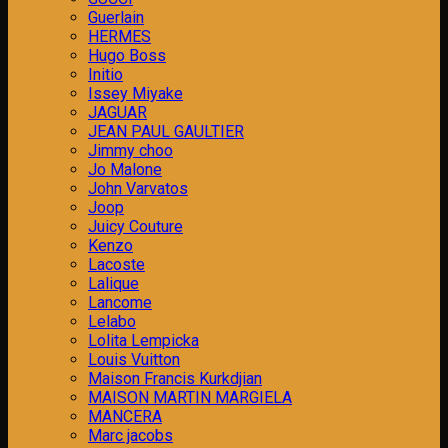
Guerlain
HERMES
Hugo Boss
Initio
Issey Miyake
JAGUAR
JEAN PAUL GAULTIER
Jimmy choo
Jo Malone
John Varvatos
Joop
Juicy Couture
Kenzo
Lacoste
Lalique
Lancome
Lelabo
Lolita Lempicka
Louis Vuitton
Maison Francis Kurkdjian
MAISON MARTIN MARGIELA
MANCERA
Marc jacobs