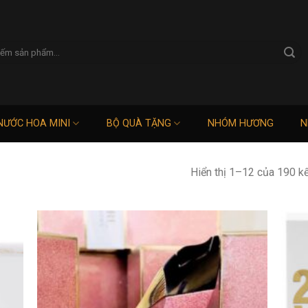
NƯỚC HOA MINI
BỘ QUÀ TẶNG
NHÓM HƯƠNG
N
Hiển thị 1–12 của 190 k