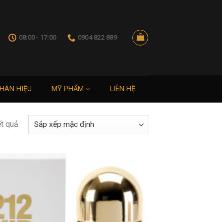
08:00 - 17:00
0904 822 889
HÃN HIỆU
MỸ PHẨM
LIÊN HỆ
ết quả