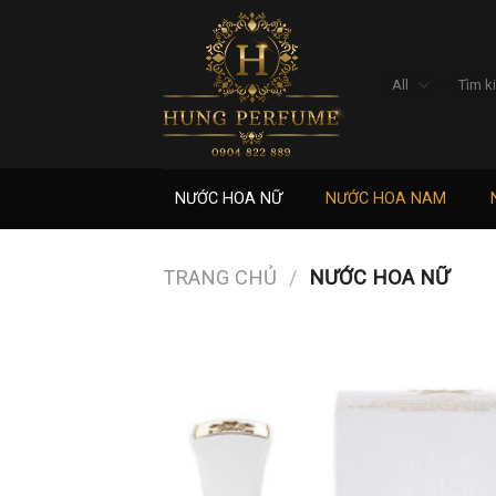
Skip
to
content
Tìm
kiếm:
NƯỚC HOA NỮ
NƯỚC HOA NAM
TRANG CHỦ
/
NƯỚC HOA NỮ