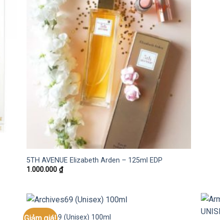
5TH AVENUE Elizabeth Arden – 125ml EDP
1.000.000
₫
Archives69 (Unisex) 100ml
Giảm giá!