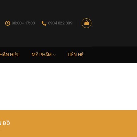
08:00 - 17:00
0904 822 889
HÃN HIỆU
MỸ PHẨM
LIÊN HỆ
N ĐỒ