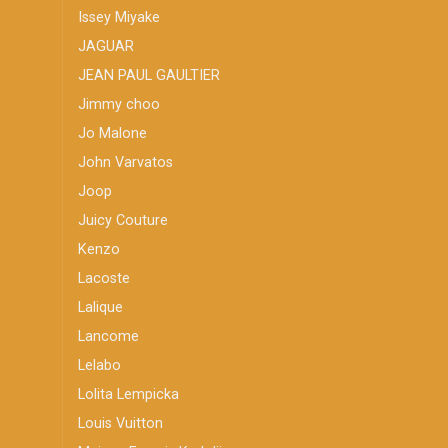
Issey Miyake
JAGUAR
JEAN PAUL GAULTIER
Jimmy choo
Jo Malone
John Varvatos
Joop
Juicy Couture
Kenzo
Lacoste
Lalique
Lancome
Lelabo
Lolita Lempicka
Louis Vuitton