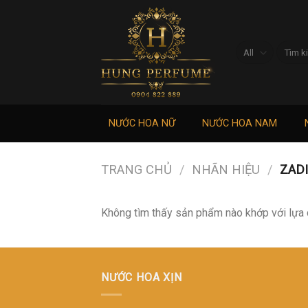
Skip
to
content
Tìm
kiếm:
NƯỚC HOA NỮ
NƯỚC HOA NAM
TRANG CHỦ
/
NHÃN HIỆU
/
ZADI
Không tìm thấy sản phẩm nào khớp với lựa 
NƯỚC HOA XỊN