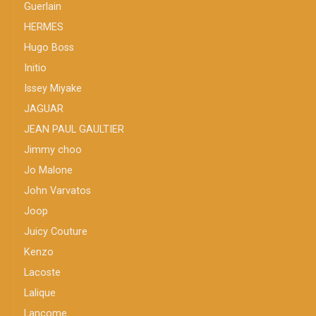
Guerlain
HERMES
Hugo Boss
Initio
Issey Miyake
JAGUAR
JEAN PAUL GAULTIER
Jimmy choo
Jo Malone
John Varvatos
Joop
Juicy Couture
Kenzo
Lacoste
Lalique
Lancome