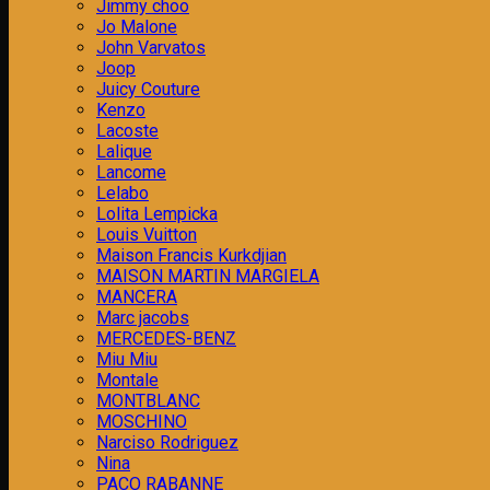
Jimmy choo
Jo Malone
John Varvatos
Joop
Juicy Couture
Kenzo
Lacoste
Lalique
Lancome
Lelabo
Lolita Lempicka
Louis Vuitton
Maison Francis Kurkdjian
MAISON MARTIN MARGIELA
MANCERA
Marc jacobs
MERCEDES-BENZ
Miu Miu
Montale
MONTBLANC
MOSCHINO
Narciso Rodriguez
Nina
PACO RABANNE