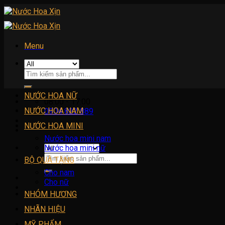
Skip
to
content
Menu
Tìm
kiếm:
NƯỚC HOA NỮ
08:00 - 17:00
NƯỚC HOA NAM
0904 822 889
NƯỚC HOA MINI
Nước hoa mini nam
Nước hoa mini nữ
Tìm
BỘ QUÀ TẶNG
kiếm:
Cho nam
Cho nữ
NHÓM HƯƠNG
NHÃN HIỆU
MỸ PHẨM