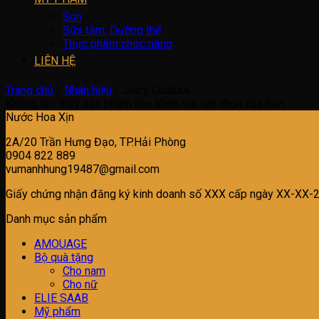
Son
Sữa tắm, Dưỡng thể
Thực phẩm chức năng
LIÊN HỆ
Trang chủ
/
Nhãn hiệu
/
Juicy Couture
Không tìm thấy sản phẩm nào khớp với lựa chọn của bạn.
Nước Hoa Xịn
2A/20 Trần Hưng Đạo, TP.Hải Phòng
0904 822 889
vumanhhung19487@gmail.com
Giấy chứng nhận đăng ký kinh doanh số XXX cấp ngày XX-XX-
Danh mục sản phẩm
AMOUAGE
Bộ quà tặng
Cho nam
Cho nữ
ELIE SAAB
Mỹ phẩm