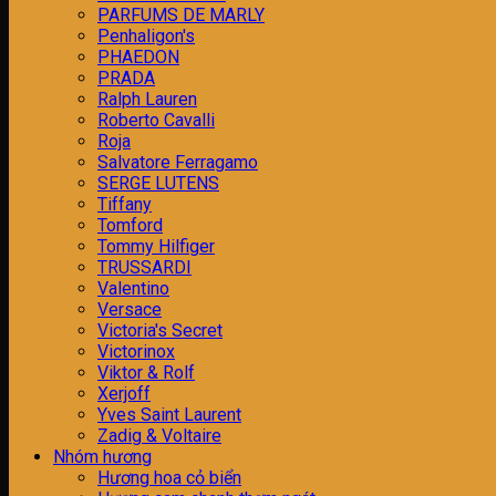
PARFUMS DE MARLY
Penhaligon's
PHAEDON
PRADA
Ralph Lauren
Roberto Cavalli
Roja
Salvatore Ferragamo
SERGE LUTENS
Tiffany
Tomford
Tommy Hilfiger
TRUSSARDI
Valentino
Versace
Victoria's Secret
Victorinox
Viktor & Rolf
Xerjoff
Yves Saint Laurent
Zadig & Voltaire
Nhóm hương
H­ương hoa cỏ biển