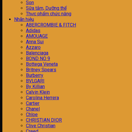
Son
Sữa tắm, Dưỡng thể
Thực phẩm chức năng
Nhãn hiệu
ABERCROMBIE & FITCH
Adidas
AMOUAGE
Anna Sui
Azzaro
Balenciaga
BOND NO 9
Bottega Veneta
Britney Spears
Burberry
BVLGARI
By Killian
Calvin Klein
Carolina Herrera
Cartier
Chanel
Chloe
CHRISTIAN DIOR
Clive Christian
Creed