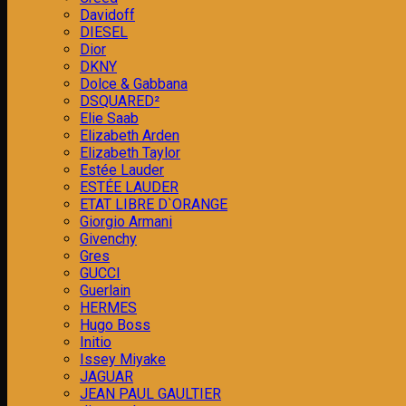
Davidoff
DIESEL
Dior
DKNY
Dolce & Gabbana
DSQUARED²
Elie Saab
Elizabeth Arden
Elizabeth Taylor
Estée Lauder
ESTÉE LAUDER
ETAT LIBRE D`ORANGE
Giorgio Armani
Givenchy
Gres
GUCCI
Guerlain
HERMES
Hugo Boss
Initio
Issey Miyake
JAGUAR
JEAN PAUL GAULTIER