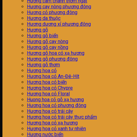
Hương cam chanh thơm ngát
Hương cay nòng phương đông
Hương cỏ phương đông
Hương da thuộc
Hương dương xỉ phương đông
Hương gỗ
Hương gỗ biển
Hương gỗ cay nòng
Hương gỗ cay nồng
Hương gỗ hoa cỏ xạ hương
Hương gỗ phương đông
Hương gỗ thơm
Hương hoa cỏ
Hương hoa cỏ An-Đê-Hít
Hương hoa cỏ biển
Hương hoa cỏ Chypre
Hương hoa cỏ Floral
Huong hoa cỏ gỗ xạ hương
Hương hoa cỏ phương đông
Hương hoa cỏ trái cây
Hương hoa cỏ trái cây thực phẩm
Hương hoa cỏ xạ hương
Hương hoa cỏ xanh tự nhiên
Hương nước biển