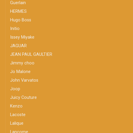
Guerlain
HERMES
Hugo Boss
Initio
Issey Miyake
JAGUAR
JEAN PAUL GAULTIER
Jimmy choo
Jo Malone
John Varvatos
Joop
Juicy Couture
Kenzo
Lacoste
Lalique
Lancome