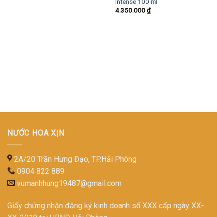
Intense 100 ml
4.350.000
₫
NƯỚC HOA XỊN
2A/20 Trần Hưng Đạo, TP.Hải Phòng
0904 822 889
vumanhhung19487@gmail.com
Giấy chứng nhận đăng ký kinh doanh số XXX cấp ngày XX-