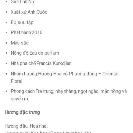
Giới tính:Nữ
Xuất xứ:Anh Quốc
Bộ sưu tập:
Phát hành:2016
Màu sắc:
Nồng độ:Eau de parfum
Nhà pha chế:Francis Kurkdjian
Nhóm hương:Hương Hoa cỏ Phương đông – Oriental
Floral
Phong cách:Trẻ trung, nhẹ nhàng, ngọt ngào, mặn nồng và
quyến rũ.
Hương đặc trưng
Hương đầu: Hoa nhài.