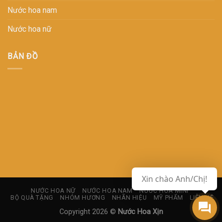
Nước hoa nam
Nước hoa nữ
BẢN ĐỒ
NƯỚC HOA NỮ
NƯỚC HOA NAM
NƯỚC HOA MINI
BỘ QUÀ TẶNG
NHÓM HƯƠNG
NHÃN HIỆU
MỸ PHẨM
LIÊN HỆ
Copyright 2026 ©
Nước Hoa Xịn