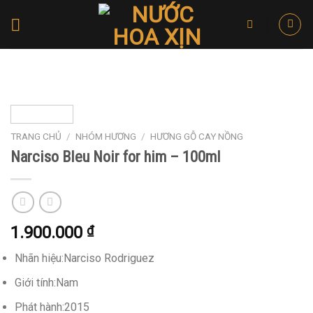
Skip
to
content
TRANG CHỦ
/
NHÓM HƯƠNG
/
HƯƠNG GỖ CAY NỒNG
Narciso Bleu Noir for him – 100ml
1.900.000
₫
Nhãn hiệu:Narciso Rodriguez
Giới tính:Nam
Phát hành:2015