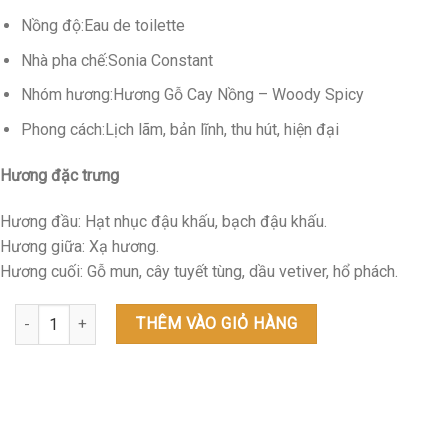
Nồng độ:Eau de toilette
Nhà pha chế:Sonia Constant
Nhóm hương:Hương Gỗ Cay Nồng – Woody Spicy
Phong cách:Lịch lãm, bản lĩnh, thu hút, hiện đại
Hương đặc trưng
Hương đầu: Hạt nhục đậu khấu, bạch đậu khấu.
Hương giữa: Xạ hương.
Hương cuối: Gỗ mun, cây tuyết tùng, dầu vetiver, hổ phách.
Narciso Bleu Noir for him - 100ml số lượng
THÊM VÀO GIỎ HÀNG