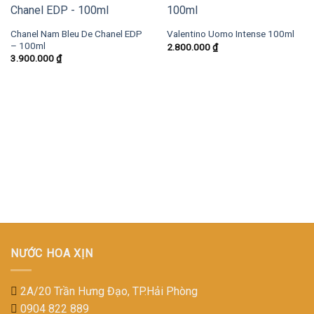
Chanel Nam Bleu De Chanel EDP
Valentino Uomo Intense 100ml
– 100ml
2.800.000
₫
3.900.000
₫
NƯỚC HOA XỊN
2A/20 Trần Hưng Đạo, TP.Hải Phòng
0904 822 889