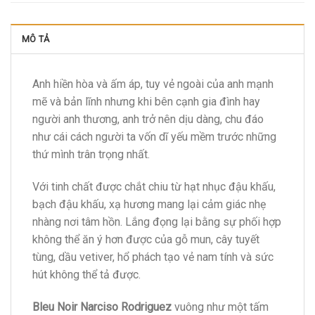
MÔ TẢ
Anh hiền hòa và ấm áp, tuy vẻ ngoài của anh mạnh
mẽ và bản lĩnh nhưng khi bên cạnh gia đình hay
người anh thương, anh trở nên dịu dàng, chu đáo
như cái cách người ta vốn dĩ yếu mềm trước những
thứ mình trân trọng nhất.
Với tinh chất được chắt chiu từ hạt nhục đậu khấu,
bạch đậu khấu, xạ hương mang lại cảm giác nhẹ
nhàng nơi tâm hồn. Lắng đọng lại bằng sự phối hợp
không thể ăn ý hơn được của gỗ mun, cây tuyết
tùng, dầu vetiver, hổ phách tạo vẻ nam tính và sức
hút không thể tả được.
Bleu Noir Narciso Rodriguez
vuông như một tấm