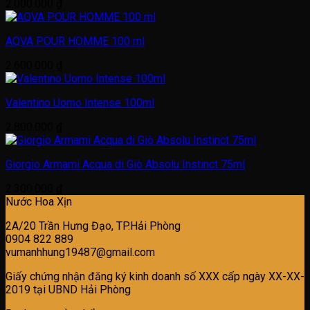
2.000.000
₫
AQVA POUR HOMME 100 ml
2.600.000
₫
Valentino Uomo Intense 100ml
2.800.000
₫
Giorgio Armami Acqua di Giò Absolu Instinct 75ml
2.300.000
₫
Nước Hoa Xịn
2A/20 Trần Hưng Đạo, TP.Hải Phòng
0904 822 889
vumanhhung19487@gmail.com
Giấy chứng nhận đăng ký kinh doanh số XXX cấp ngày XX-XX-
2019 tại UBND Hải Phòng