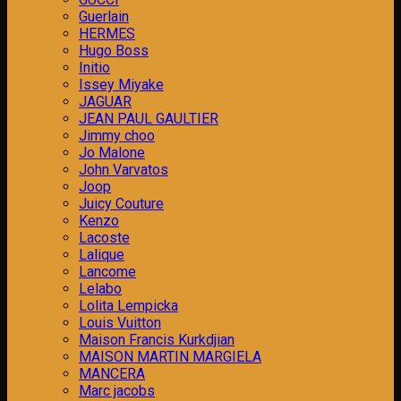
Guerlain
HERMES
Hugo Boss
Initio
Issey Miyake
JAGUAR
JEAN PAUL GAULTIER
Jimmy choo
Jo Malone
John Varvatos
Joop
Juicy Couture
Kenzo
Lacoste
Lalique
Lancome
Lelabo
Lolita Lempicka
Louis Vuitton
Maison Francis Kurkdjian
MAISON MARTIN MARGIELA
MANCERA
Marc jacobs