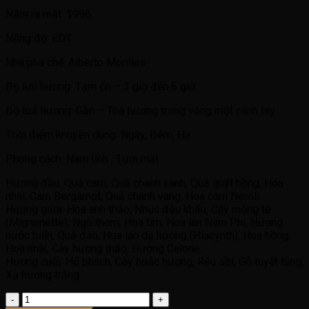
Năm ra mắt: 1996
Nồng độ: EDT
Nhà pha chế: Alberto Morillas
Độ lưu hương: Tạm ổn – 3 giờ đến 6 giờ
Độ toả hương: Gần – Toả hương trong vòng một cánh tay
Thời điểm khuyên dùng: Ngày, Đêm, Hạ
Phong cách: Nam tính , Tươi mát
Hương đầu: Quả cam, Quả chanh xanh, Quả quýt hồng, Hoa
nhài, Cam Bergamot, Quả chanh vàng, Hoa cam Neroli.
Hương giữa: Hoa anh thảo, Nhục đậu khấu, Cây mộng tê
(Mignonette), Ngò thơm, Hoa tím, Hoa lan Nam Phi, Hương
nước biển, Quả đào, Hoa lan dạ hương (Hiacynth), Hoa hồng,
Hoa nhài, Cây hương thảo, Hương Calone.
Hương cuối: Hổ phách, Cây hoắc hương, Rêu sồi, Gỗ tuyết tùng,
Xạ hương trắng.
ACQUA