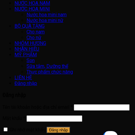
NƯỚC HOA NAM
NƯỚC HOA MINI
Nước hoa mini nam
Nước hoa mini nữ
BỘ QUÀ TẶNG
Cho nam
Cho nữ
NHÓM HƯƠNG
NHÃN HIỆU
MỸ PHẨM
Son
Sữa tắm, Dưỡng thể
Thực phẩm chức năng
LIÊN HỆ
Đăng nhập
Đăng nhập
Tên tài khoản hoặc địa chỉ email
*
Mật khẩu
*
Ghi nhớ mật khẩu
Đăng nhập