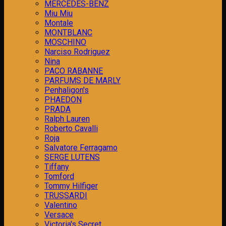
MERCEDES-BENZ
Miu Miu
Montale
MONTBLANC
MOSCHINO
Narciso Rodriguez
Nina
PACO RABANNE
PARFUMS DE MARLY
Penhaligon's
PHAEDON
PRADA
Ralph Lauren
Roberto Cavalli
Roja
Salvatore Ferragamo
SERGE LUTENS
Tiffany
Tomford
Tommy Hilfiger
TRUSSARDI
Valentino
Versace
Victoria's Secret