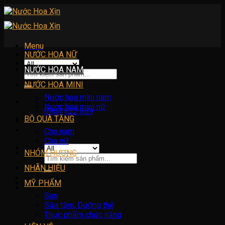
Skip
to
content
Menu
NƯỚC HOA NỮ
NƯỚC HOA NAM
Tìm
kiếm:
NƯỚC HOA MINI
Nước hoa mini nam
08:00 - 17:00
Nước hoa mini nữ
0904 822 889
BỘ QUÀ TẶNG
Cho nam
Cho nữ
NHÓM HƯƠNG
Tìm
kiếm:
NHÃN HIỆU
MỸ PHẨM
Son
Sữa tắm, Dưỡng thể
Thực phẩm chức năng