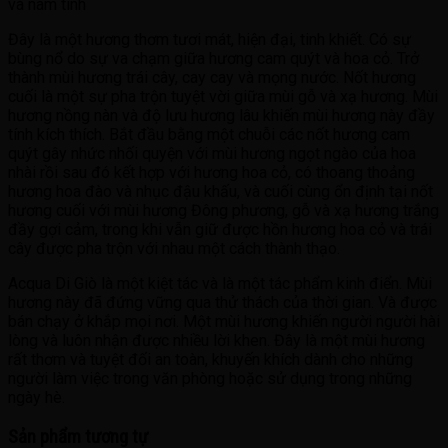
và nam tính
Đây là một hương thơm tươi mát, hiện đại, tinh khiết. Có sự
bùng nổ do sự va chạm giữa hương cam quýt và hoa cỏ. Trở
thành mùi hương trái cây, cay cay và mọng nước. Nốt hương
cuối là một sự pha trộn tuyệt vời giữa mùi gỗ và xạ hương. Mùi
hương nồng nàn và độ lưu hương lâu khiến mùi hương này đầy
tính kích thích. Bắt đầu bằng một chuỗi các nốt hương cam
quýt gây nhức nhối quyện với mùi hương ngọt ngào của hoa
nhài rồi sau đó kết hợp với hương hoa cỏ, có thoang thoảng
hương hoa đào và nhục đậu khấu, và cuối cùng ổn định tại nốt
hương cuối với mùi hương Đông phương, gỗ và xạ hương trắng
đầy gợi cảm, trong khi vẫn giữ được hồn hương hoa cỏ và trái
cây được pha trộn với nhau một cách thành thạo.
Acqua Di Giò là một kiệt tác và là một tác phẩm kinh điển. Mùi
hương này đã đứng vững qua thử thách của thời gian. Và được
bán chạy ở khắp mọi nơi. Một mùi hương khiến người người hài
lòng và luôn nhận được nhiều lời khen. Đây là một mùi hương
rất thơm và tuyệt đối an toàn, khuyến khích dành cho những
người làm việc trong văn phòng hoặc sử dụng trong những
ngày hè.
Sản phẩm tương tự