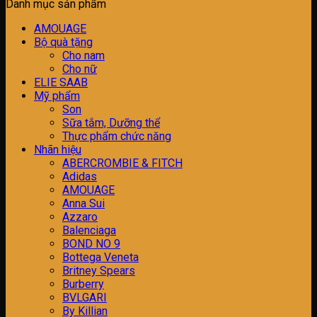
Danh mục sản phẩm
AMOUAGE
Bộ quà tặng
Cho nam
Cho nữ
ELIE SAAB
Mỹ phẩm
Son
Sữa tắm, Dưỡng thể
Thực phẩm chức năng
Nhãn hiệu
ABERCROMBIE & FITCH
Adidas
AMOUAGE
Anna Sui
Azzaro
Balenciaga
BOND NO 9
Bottega Veneta
Britney Spears
Burberry
BVLGARI
By Killian