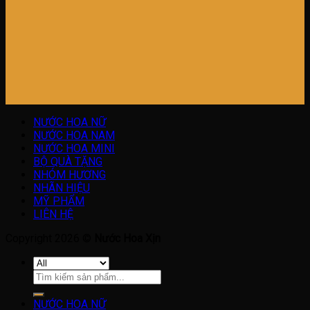
NƯỚC HOA NỮ
NƯỚC HOA NAM
NƯỚC HOA MINI
BỘ QUÀ TẶNG
NHÓM HƯƠNG
NHÃN HIỆU
MỸ PHẨM
LIÊN HỆ
Copyright 2026 ©
Nước Hoa Xịn
Tìm
kiếm:
NƯỚC HOA NỮ