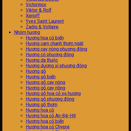
Victorinox
Viktor & Rolf
Xerjoff
Yves Saint Laurent
Zadig & Voltaire
Nhóm hương
H­ương hoa cỏ biển
Hương cam chanh thơm ngát
Hương cay nòng phương đông
Hương cỏ phương đông
Hương da thuộc
Hương dương xỉ phương đông
Hương gỗ
Hương gỗ biển
Hương gỗ cay nòng
Hương gỗ cay nồng
Hương gỗ hoa cỏ xạ hương
Hương gỗ phương đông
Hương gỗ thơm
Hương hoa cỏ
Hương hoa cỏ An-Đê-Hít
Hương hoa cỏ biển
Hương hoa cỏ Chypre