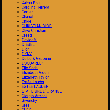
Calvin Klein
Carolina Herrera
Cartier
Chanel
Chloe
CHRISTIAN DIOR
Clive Christian
Creed
Davidoff
DIESEL
Dior
DKNY
Dolce & Gabbana
DSQUARED²
Elie Saab
Elizabeth Arden
Elizabeth Taylor
Estée Lauder
ESTÉE LAUDER
ETAT LIBRE D`ORANGE
Giorgio Armani
Givenchy
Gres
GUCCI