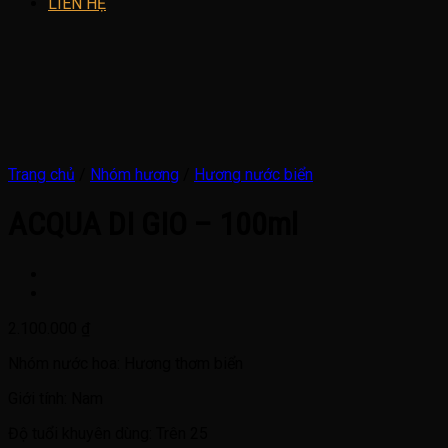
LIÊN HỆ
Trang chủ
/
Nhóm hương
/
Hương nước biển
ACQUA DI GIO – 100ml
2.100.000
₫
Nhóm nước hoa: Hương thơm biển
Giới tính:
Nam
Độ tuổi khuyên dùng: Trên 25