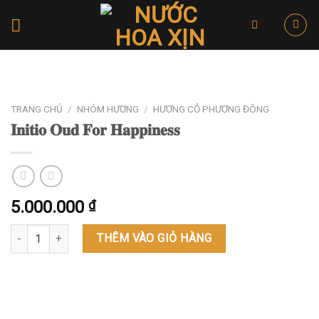
Skip
to
content
TRANG CHỦ
/
NHÓM HƯƠNG
/
HƯƠNG CỎ PHƯƠNG ĐÔNG
𝐈𝐧𝐢𝐭𝐢𝐨 𝐎𝐮𝐝 𝐅𝐨𝐫 𝐇𝐚𝐩𝐩𝐢𝐧𝐞𝐬𝐬
5.000.000
₫
𝐈𝐧𝐢𝐭𝐢𝐨 𝐎𝐮𝐝 𝐅𝐨𝐫 𝐇𝐚𝐩𝐩𝐢𝐧𝐞𝐬𝐬 số lượng
THÊM VÀO GIỎ HÀNG