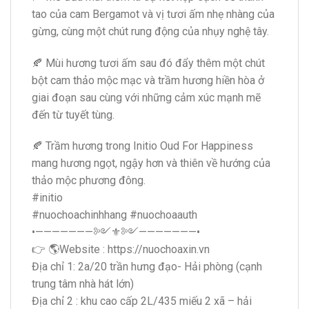
tao của cam Bergamot và vị tươi ấm nhẹ nhàng của
gừng, cùng một chút rung động của nhụy nghệ tây.
🍂 Mùi hương tươi ấm sau đó đẩy thêm một chút
bột cam thảo mộc mạc và trầm hương hiền hòa ở
giai đoạn sau cùng với những cảm xúc mạnh mẽ
đến từ tuyết tùng.
🍂 Trầm hương trong Initio Oud For Happiness
mang hương ngọt, ngậy hơn và thiên về hướng của
thảo mộc phương đông.
#initio
#nuochoachinhhang #nuochoaauth
•———————༻⚜️༻———————•
👉 🌎Website : https://nuochoaxin.vn
Địa chỉ 1: 2a/20 trần hưng đạo- Hải phòng (cạnh
trung tâm nhà hát lớn)
Địa chỉ 2 : khu cao cấp 2L/435 miếu 2 xã – hải