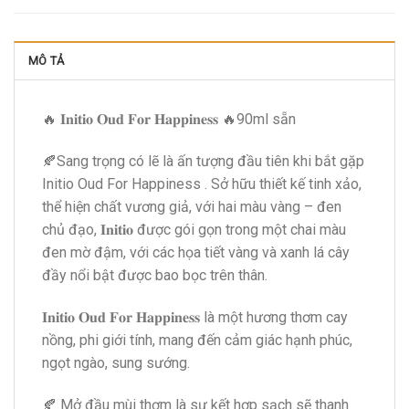
MÔ TẢ
🔥 𝐈𝐧𝐢𝐭𝐢𝐨 𝐎𝐮𝐝 𝐅𝐨𝐫 𝐇𝐚𝐩𝐩𝐢𝐧𝐞𝐬𝐬 🔥90ml sẵn
🍂Sang trọng có lẽ là ấn tượng đầu tiên khi bắt gặp
Initio Oud For Happiness . Sở hữu thiết kế tinh xảo,
thể hiện chất vương giả, với hai màu vàng – đen
chủ đạo, 𝐈𝐧𝐢𝐭𝐢𝐨 được gói gọn trong một chai màu
đen mờ đậm, với các họa tiết vàng và xanh lá cây
đầy nổi bật được bao bọc trên thân.
𝐈𝐧𝐢𝐭𝐢𝐨 𝐎𝐮𝐝 𝐅𝐨𝐫 𝐇𝐚𝐩𝐩𝐢𝐧𝐞𝐬𝐬 là một hương thơm cay
nồng, phi giới tính, mang đến cảm giác hạnh phúc,
ngọt ngào, sung sướng.
🍂 Mở đầu mùi thơm là sự kết hợp sạch sẽ thanh